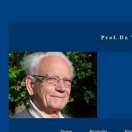
P r o f. D r.
Home
Biografie
Büc